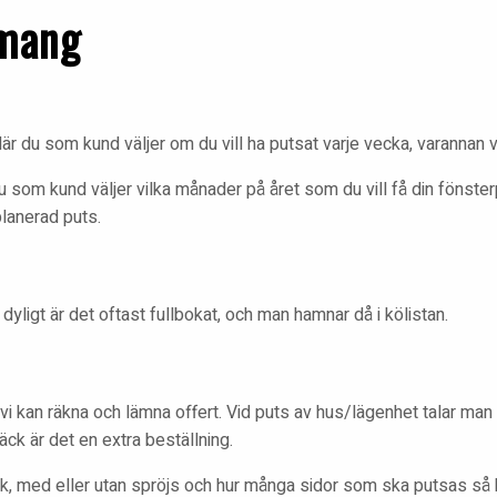
emang
är du som kund väljer om du vill ha putsat varje vecka, varannan v
som kund väljer vilka månader på året som du vill få din fönsterpu
planerad puts.
ligt är det oftast fullbokat, och man hamnar då i kölistan.
t vi kan räkna och lämna offert. Vid puts av hus/lägenhet talar man
äck är det en extra beställning.
lek, med eller utan spröjs och hur många sidor som ska putsas så 